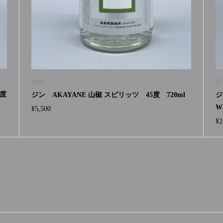
ジン
ジ
7度
ジン AKAYANE 山椒 スピリッツ 45度 720ml
ジ
W
¥
5,500
¥
2