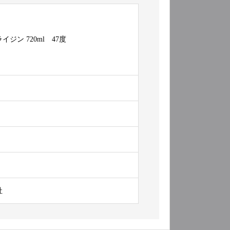
ン 720ml 47度
社