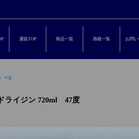
P
通販TOP
商品一覧
酒蔵一覧
お問い
 47度
イジン 720ml 47度