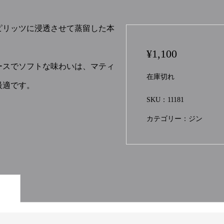
ピリッツに浸透させて蒸留した本
¥
1,100
ースでソフトな味わいは、マティ
在庫切れ
最適です。
SKU：
11181
カテゴリー：
ジン