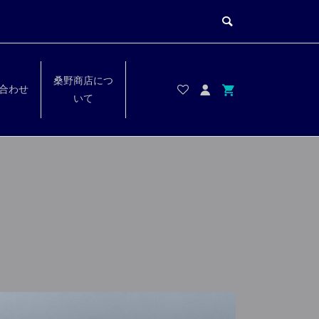
桑野商店につ
合わせ
いて