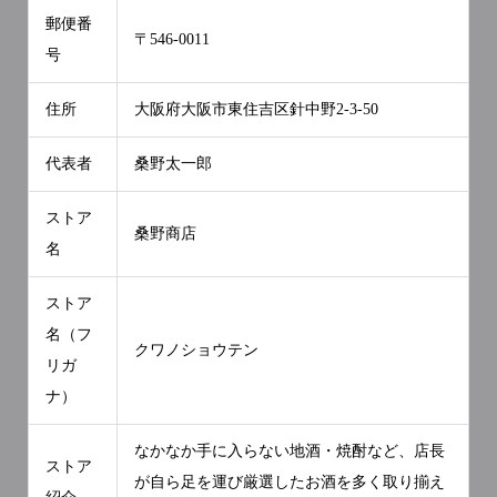
郵便番
〒546-0011
号
住所
大阪府大阪市東住吉区針中野2-3-50
代表者
桑野太一郎
ストア
桑野商店
名
ストア
名（フ
クワノショウテン
リガ
ナ）
なかなか手に入らない地酒・焼酎など、店長
ストア
が自ら足を運び厳選したお酒を多く取り揃え