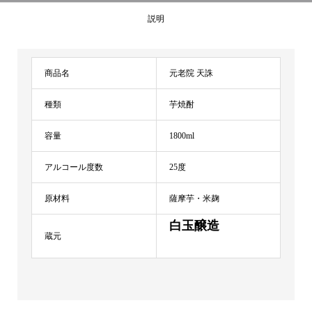
説明
商品名
元老院 天誅
種類
芋焼酎
容量
1800ml
アルコール度数
25度
原材料
薩摩芋・米麹
白玉醸造
蔵元