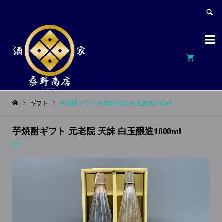


ギフト
芋焼酎ギフト 元老院 天誅 白玉醸造1800ml
芋焼酎ギフト 元老院 天誅 白玉醸造1800ml