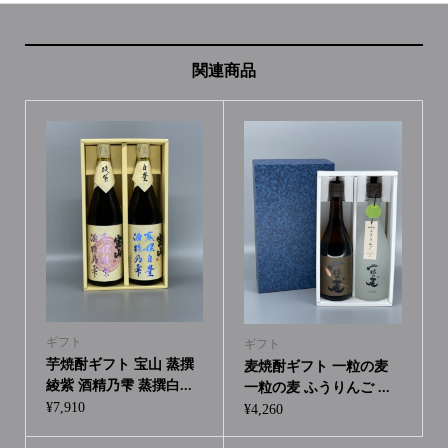
関連商品
ギフト
ギフト
芋焼酎ギフト 宝山 蒸撰
麦焼酎ギフト 一粒の麦
綾紫 酒精乃雫 蒸撰白...
一粒の麦 ふうりんご ...
¥
7,910
¥
4,260