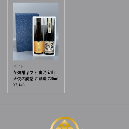
ギフト
芋焼酎ギフト 富乃宝山
天使の誘惑 西酒造 720ml
¥
7,146