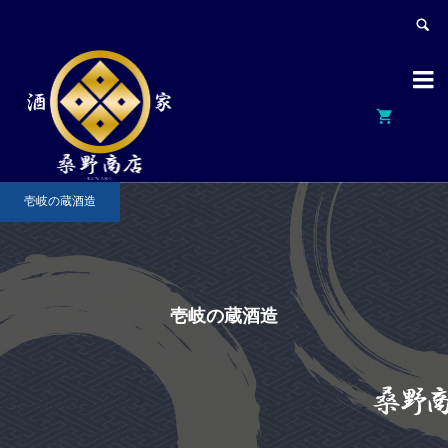


壱岐の蔵酒造
壱岐の蔵酒造