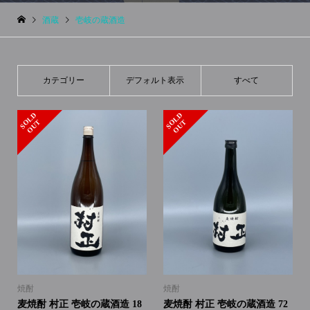
酒蔵
壱岐の蔵酒造
カテゴリー
デフォルト表示
すべて
S
L
D
O
U
S
L
D
O
U
O
T
O
T
焼酎
焼酎
麦焼酎 村正 壱岐の蔵酒造 18
麦焼酎 村正 壱岐の蔵酒造 72